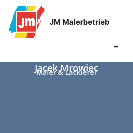
JM Malerbetrieb
Jacek Mrowiec
Maler & Lackierer