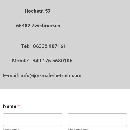
Hochstr. 57
66482 Zweibrücken
Tel: 06332 907161
Mobile: +49 175 5680106
E-mail:
info@jm-malerbetrieb.com
Name
*
Vorname
Nachname